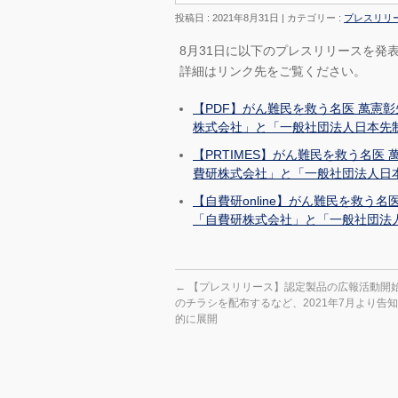
投稿日 : 2021年8月31日
カテゴリー :
プレスリリ
8月31日に以下のプレスリリースを発
詳細はリンク先をご覧ください。
【PDF】がん難民を救う名医 萬憲
株式会社」と「一般社団法人日本先
【PRTIMES】がん難民を救う名医
費研株式会社」と「一般社団法人日
【自費研online】がん難民を救う
「自費研株式会社」と「一般社団法
←
【プレスリリース】認定製品の広報活動開始
のチラシを配布するなど、2021年7月より告
的に展開