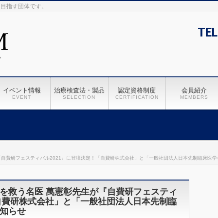
を目指す団体です。
TEL
イベント情報
治療検査法・製品
認定資格制度
会員紹介
EVENT
SELECTION
CERTIFICATION
MEMBERS
『自費研フェスティバル2021』に登壇決定！「自費研株式会社」と「一般社団法人日本先制臨床医
を救う名医 萬憲彰先生が『自費研フェスティ
「自費研株式会社」と「一般社団法人日本先制臨
知らせ