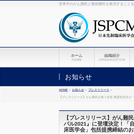
世界中のがん難民と難病難民を救済すること
ホーム
組織紹介
HOME
ORGANIZATION
お知らせ
HOME
»
お知らせ
»
プレスリリース
»
【プレスリリース】がん難民を救う名医 萬憲彰先生が
【プレスリリース】がん難民
バル2021』に登壇決定！
床医学会」包括提携締結のお