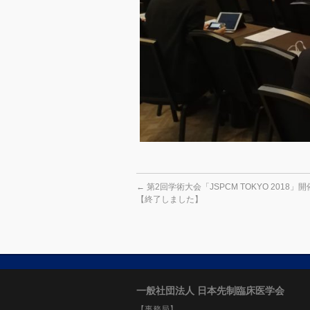
←
第2回学術大会「JSPCM TOKYO 2018」
【終了しました】
一般社団法人 日本先制臨床医学会
【事務局】