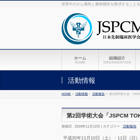
世界中のがん難民と難病難民を救済すること
ホーム
組織紹介
HOME
ORGANIZATION
活動情報
HOME
»
活動情報
»
活動報告
»
第2回学術大会「JSPC
第2回学術大会「JSPCM TO
投稿日 : 2018年11月12日
カテゴリー :
活動報告
平成30年11月10日（土）・11日（