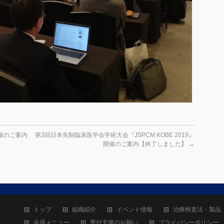
開催のご案内
第3回日本先制臨床医学会学術大会『JSPCM KOBE 2019』
開催のご案内【終了しました】
→
トップ
組織紹介
イベント情報
治療検査法・製品
会員メニュー
寄付支援のお願い
プライバシーポリシー