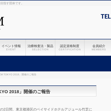
を目指す団体です。
TEL
イベント情報
治療検査法・製品
認定資格制度
会員紹介
EVENT
SELECTION
CERTIFICATION
MEMBERS
M TOKYO 2018」開催のご報告
KYO 2018」開催のご報告
日）の2日間、東京都港区のベイサイドホテルアジュール竹芝に