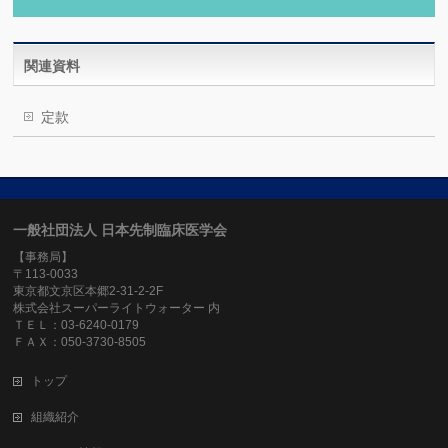
関連資料
定款
一般社団法人 日本先制臨床医学会
【事務局】
〒113-0033
東京都文京区本郷2-31-2-2F
株式会社スーパーライトウォーター 内
ＴＥＬ：03-6240-0179
ＦＡＸ：050-3730-8505
トップ
組織紹介